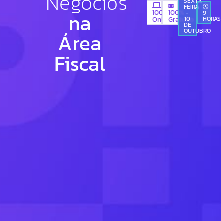
Negócios
SEXTA
FEIRA
100%
100%
na
-
9
Gratuito
10
HORAS
Online
DE
OUTUBRO
Área
Fiscal