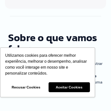
Sobre o que vamos
falar
Utilizamos cookies para oferecer melhor
Oportunidades de Negócios na Área Fiscal,
experiência, melhorar o desempenho, analisar
baseado em seu curso,
Leandro Bueno
irá mostrar
como você interage em nosso site e
como escritórios de contabilidade podem
personalizar conteúdos.
estruturar
processos comerciais, precificar de
forma eficiente
e transformar a área fiscal emuma
verdadeira máquina de geração de receita —
Recusar Cookies
Aceitar Cookies
especialmente com apoio das SIEG Soluções.
Neste Webinar, veremos:.