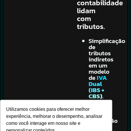
contabilidade
lidam
com
tributos.
Simplificação
de
tributos
indiretos
em um
modelo
de
IVA
Dual
(IBS +
CBS)
.
Novos
critérios
Utilizamos cookies para oferecer melhor
de
experiência, melhorar o desempenho, analisar
repartição
como você interage em nosso site e
entre
personalizar conteúdos.