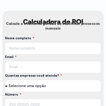
Calculadora de ROI
Calcule a economia gerada ao substituir processos
manuais
Nome completo
Email
Quantas empresas você atende?
Número