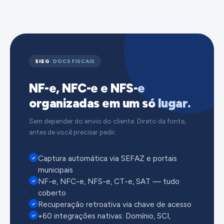
SIEG
· DOCS FISCAIS
NF-e, NFC-e e NFS-e
organizadas em um só lugar.
Sem depender do envio do cliente. Direto da fonte,
antes de você precisar pedir.
Captura automática via SEFAZ e portais
✓
municipais
NF-e, NFC-e, NFS-e, CT-e, SAT — tudo
✓
coberto
Recuperação retroativa via chave de acesso
✓
+60 integrações nativas: Domínio, SCI,
✓