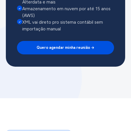
Alterdata e mais
Armazenamento em nuvem por até 15 anos
✓
(AWS)
XML vai direto pro sistema contábil sem
✓
importação manual
Quero agendar minha reunião →