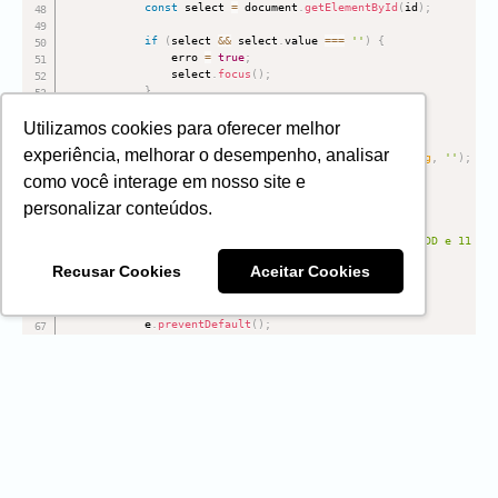
const
 select 
=
 document
.
getElementById
(
id
)
;
if
(
select 
&&
 select
.
value 
===
''
)
{
                erro 
=
true
;
                select
.
focus
(
)
;
}
}
)
;
Utilizamos cookies para oferecer melhor
if
(
telefone
)
{
experiência, melhorar o desempenho, analisar
const
 numero 
=
 telefone
.
value
.
replace
(
/
\D
/
g
,
''
)
;
como você interage em nosso site e
if
(
numero
.
length 
!==
11
)
{
personalizar conteúdos.
                erro 
=
true
;
                telefone
.
focus
(
)
;
alert
(
'Digite um telefone válido com DDD e 11 núm
}
Recusar Cookies
Aceitar Cookies
}
if
(
erro
)
{
            e
.
preventDefault
(
)
;
            e
.
stopPropagation
(
)
;
            e
.
stopImmediatePropagation
(
)
;
return
false
;
}
}
,
true
)
;
// captura antes dos outros scripts
}
)
;
<
/
script
>