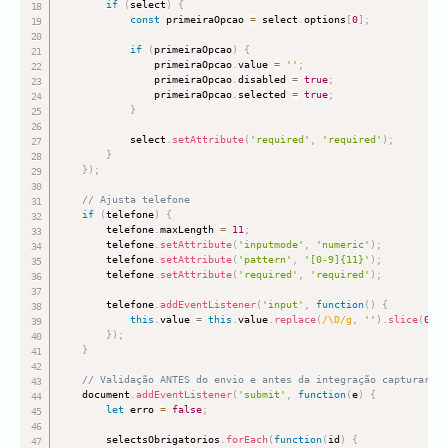
if
(
select
)
{
const
 primeiraOpcao 
=
 select
.
options
[
0
]
;
if
(
primeiraOpcao
)
{
                primeiraOpcao
.
value 
=
''
;
                primeiraOpcao
.
disabled 
=
true
;
                primeiraOpcao
.
selected 
=
true
;
}
            select
.
setAttribute
(
'required'
,
'required'
)
;
}
}
)
;
// Ajusta telefone
if
(
telefone
)
{
        telefone
.
maxLength 
=
11
;
        telefone
.
setAttribute
(
'inputmode'
,
'numeric'
)
;
        telefone
.
setAttribute
(
'pattern'
,
'[0-9]{11}'
)
;
        telefone
.
setAttribute
(
'required'
,
'required'
)
;
        telefone
.
addEventListener
(
'input'
,
function
(
)
{
this
.
value 
=
this
.
value
.
replace
(
/
\D
/
g
,
''
)
.
slice
(
0
,
1
}
)
;
}
// Validação ANTES do envio e antes da integração capturar
    document
.
addEventListener
(
'submit'
,
function
(
e
)
{
let
 erro 
=
false
;
        selectsObrigatorios
.
forEach
(
function
(
id
)
{