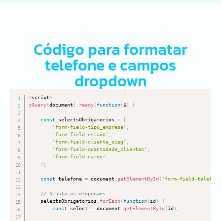
Código para formatar
telefone e campos
dropdown
<
script
>
jQuery
(
document
)
.
ready
(
function
(
$
)
{
const
 selectsObrigatorios 
=
[
'form-field-tipo_empresa'
,
'form-field-estado'
,
'form-field-cliente_sieg'
,
'form-field-quantidade_clientes'
,
'form-field-cargo'
]
;
const
 telefone 
=
 document
.
getElementById
(
'form-field-telefone
// Ajusta os dropdowns
    selectsObrigatorios
.
forEach
(
function
(
id
)
{
const
 select 
=
 document
.
getElementById
(
id
)
;