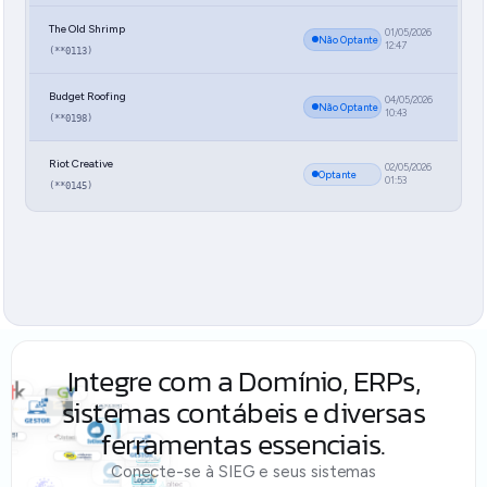
The Old Shrimp
01/05/2026
Não Optante
12:47
(**0113)
Budget Roofing
04/05/2026
Não Optante
10:43
(**0198)
Riot Creative
02/05/2026
Optante
01:53
(**0145)
Integre com a Domínio, ERPs,
sistemas contábeis e diversas
ferramentas essenciais.
Conecte-se à SIEG e seus sistemas