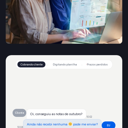
Cobrando cliente
→
Digitando planilha
→
Prazos perdidos
Cliente
Oi, conseguiu as notas de outubro?
10:02
Ainda não recebi nenhuma
pode me enviar?
EU
10:04