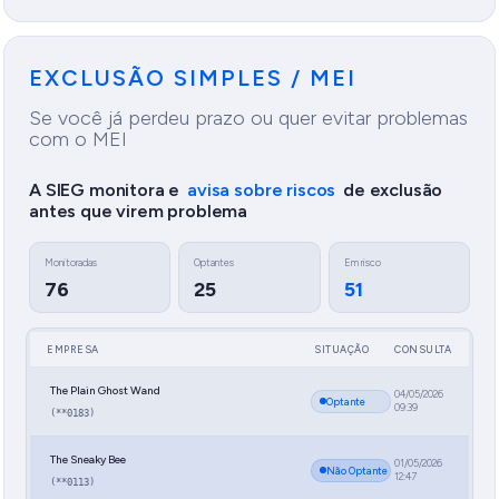
EXCLUSÃO SIMPLES / MEI
Se você já perdeu prazo ou quer evitar problemas
com o MEI
A SIEG monitora e
avisa sobre riscos
de exclusão
antes que virem problema
Monitoradas
Optantes
Em risco
76
25
51
EMPRESA
SITUAÇÃO
CONSULTA
The Plain Ghost Wand
04/05/2026
Optante
09:39
(**0183)
The Sneaky Bee
01/05/2026
Não Optante
12:47
(**0113)