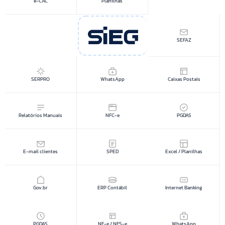
e-CAC
Planilhas
SEFAZ
SERPRO
WhatsApp
Caixas Postais
Relatórios Manuais
NFC-e
PGDAS
E-mail clientes
SPED
Excel / Planilhas
Gov.br
ERP Contábil
Internet Banking
PGDAS
NF-e / NFS-e
WhatsApp