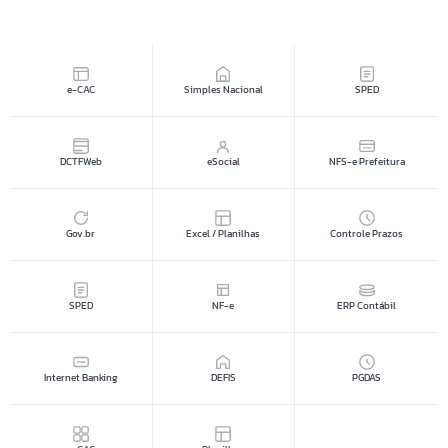
e-CAC
Simples Nacional
SPED
DCTFWeb
eSocial
NFS-e Prefeitura
Gov.br
Excel / Planilhas
Controle Prazos
SPED
NF-e
ERP Contábil
Internet Banking
DEFIS
PGDAS