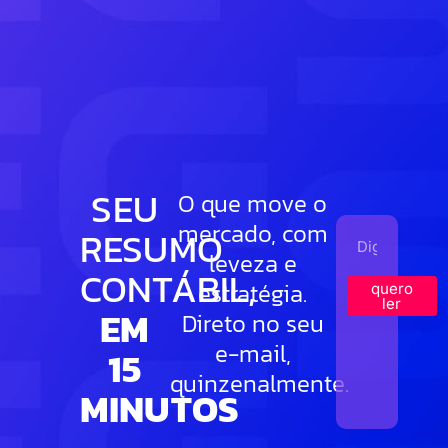
SEU
O que move o
mercado, com
RESUMO
leveza e
CONTÁBIL,
estratégia.
quero
ler
EM
Direto no seu
e-mail,
15
quinzenalmente.
MINUTOS