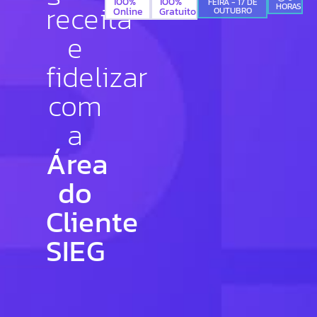
100%
100%
FEIRA - 17 DE
receita
HORAS
Gratuito
OUTUBRO
Online
e
fidelizar
com
a
Área
do
Cliente
SIEG