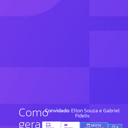
Como
Convidado:
Elton Souza e Gabriel
Fidelis
gerar
SEXTA
9