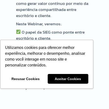
como gerar valor contínuo por meio da
experiência compartilhada entre
escritório e cliente.
Neste Webinar, veremos:.
O papel da SIEG como ponte entre
escritório e cliente.
Funcionalidades-chave: Usuários,
Utilizamos cookies para oferecer melhor
Comunicação, Arquivos, Guias e Renda.
experiência, melhorar o desempenho, analisar
como você interage em nosso site e
Boas práticas para gerar valor com a
personalizar conteúdos.
Área do Cliente
Estratégias de precificação:
Recusar Cookies
Aceitar Cookies
consultoria, recuperação tributária e
serviços extemporâneos.
Como transformar leads em clientes
fiéis: funil de vendas e pós-venda
estratégico.