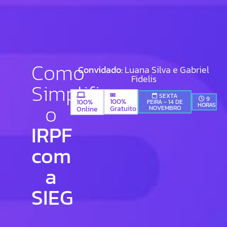
Como
Convidado:
Luana Silva e Gabriel
Fidelis
Simplificar
SEXTA
9
100%
100%
FEIRA - 14 DE
o
HORAS
Gratuito
NOVEMBRO
Online
IRPF
com
a
SIEG