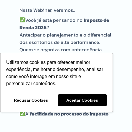
Neste Webinar, veremos:.
Você já está pensando no
Imposto de
Renda 2026
?
Antecipar o planejamento é o diferencial
dos escritórios de alta performance.
Quem se organiza com antecedência
garante mais eficiência, menos retrabalho
Utilizamos cookies para oferecer melhor
e melhores resultados.
experiência, melhorar o desempenho, analisar
Você não precisa mais
temer o leão
.
como você interage em nosso site e
Com as ferramentas certas, é possível
personalizar conteúdos.
transformar o período do IRPF em uma
grande oportunidade de crescimento e
Recusar Cookies
Aceitar Cookies
fidelização de clientes
.
A
facilidade no processo do Imposto
de Renda
começa no recebimento de
documentos e vai até a entrega final —