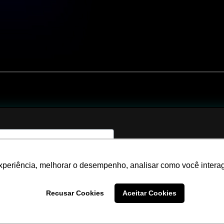
Como os do
experiência, melhorar o desempenho, analisar como você interag
definir que
Recusar Cookies
Aceitar Cookies
trás