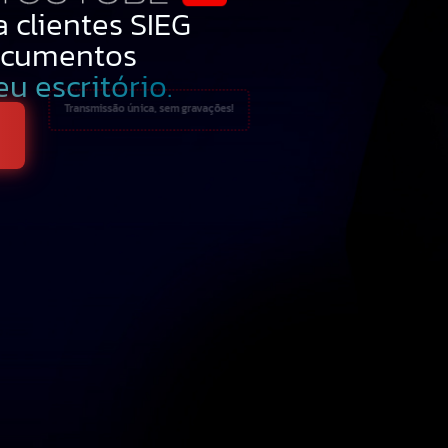
 clientes SIEG
ocumentos
u escritório.
Transmissão única, sem gravações!