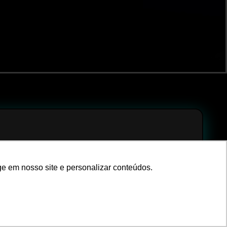
cumentos fiscais podem
e em nosso site e personalizar conteúdos.
m lidera e quem fica para