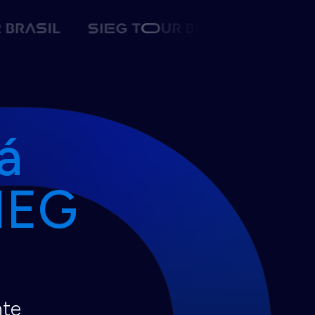
á
SIEG
nte