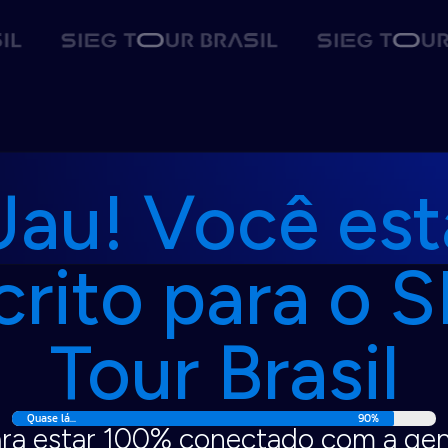
Uau! Você est
crito para o 
Tour Brasil
Quase lá...
90%
ra estar 100% conectado com a ge