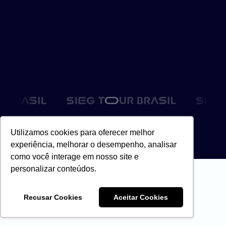
Utilizamos cookies para oferecer melhor
experiência, melhorar o desempenho, analisar
como você interage em nosso site e
personalizar conteúdos.
Recusar Cookies
Aceitar Cookies