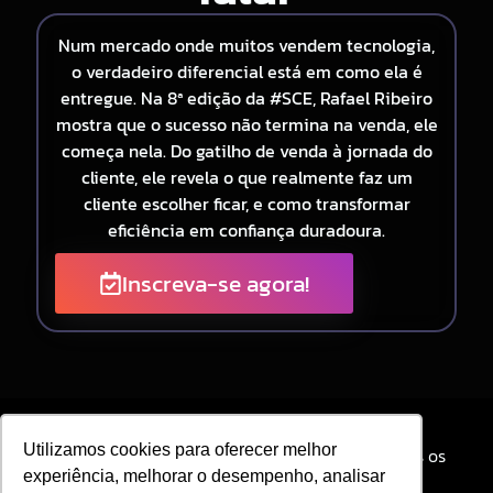
Num mercado onde muitos vendem tecnologia,
o verdadeiro diferencial está em como ela é
entregue. Na 8ª edição da #SCE, Rafael Ribeiro
mostra que o sucesso não termina na venda, ele
começa nela. Do gatilho de venda à jornada do
cliente, ele revela o que realmente faz um
cliente escolher ficar, e como transformar
eficiência em confiança duradoura.
Inscreva-se agora!
Utilizamos cookies para oferecer melhor
© 2025 SIEG Soluções Fiscais Estratégicas. Todos os
direitos reservados
experiência, melhorar o desempenho, analisar