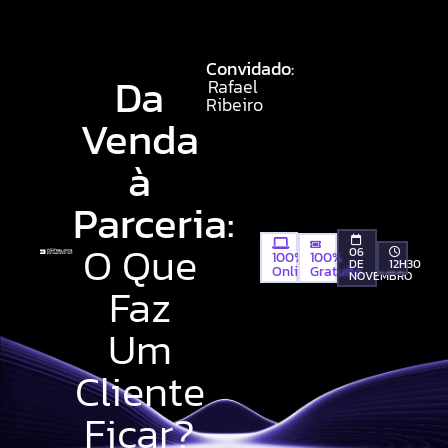
Convidado:
Da
Rafael
Ribeiro
Venda
à
Parceria:
O Que
06
100%
100%
DE
12H30
Gratuito
Online
NOVEMBRO
Faz
Um
Cliente
Ficar?