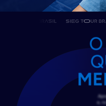
O
Q
ME
Apo
e, n