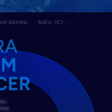
RA
EM
CER
ito…
trou: