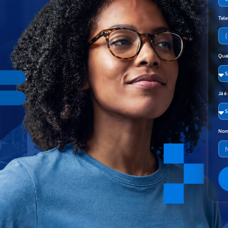
Tel
Qual
Já é
Nom