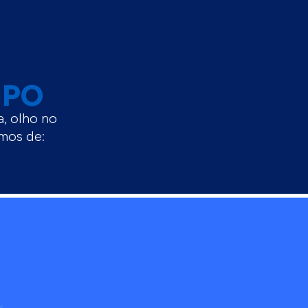
MPO
a, olho no
remos de: