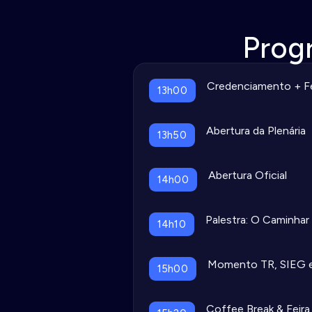
Prog
Credenciamento + Fe
13h00
Abertura da Plenária
13h50
Abertura Oficial
14h00
Palestra: O Caminhar 
14h10
Momento TR, SIEG e
15h00
Coffee Break & Feir