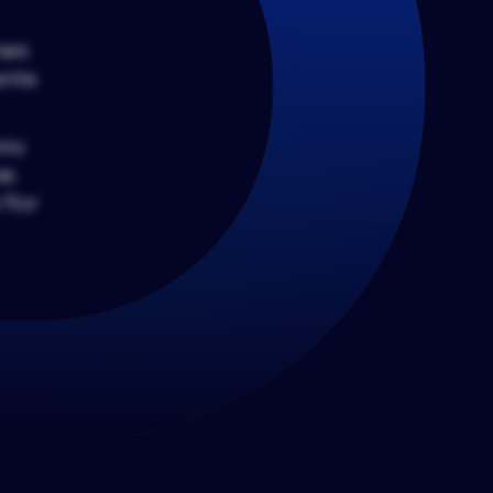
ais
ente
pou
as
flor