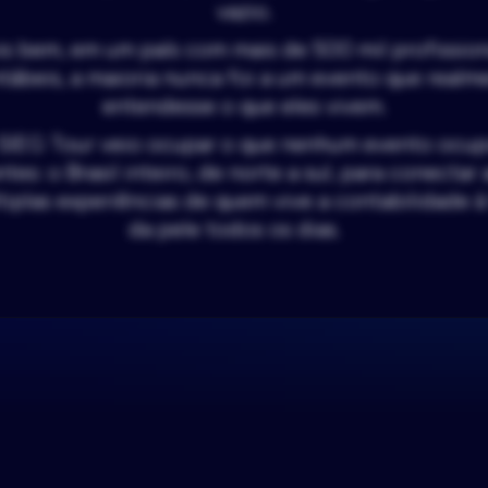
vazio.
is bem, em um país com mais de 500 mil profission
tábeis, a maioria nunca foi a um evento que realm
entendesse o que eles vivem.
SIEG Tour veio ocupar o que nenhum evento ocu
ntes: o Brasil inteiro, de norte a sul, para conectar 
tiplas experiências de quem vive a contabilidade à 
da pele todos os dias.