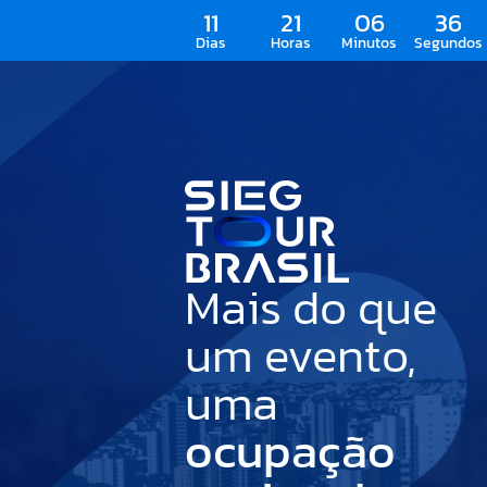
11
21
06
34
Dias
Horas
Minutos
Segundos
Mais do que
um evento,
uma
ocupação