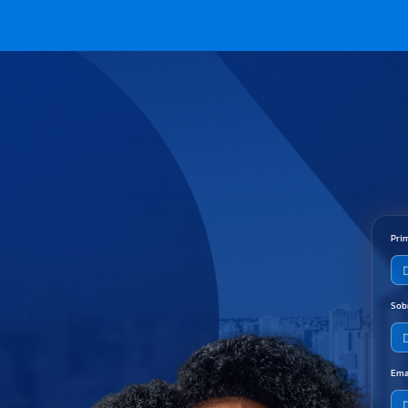
Pri
Sob
Ema