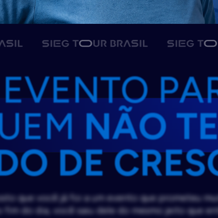
 EVENTO PA
UEM
NÃO T
DO DE CRES
sto que você já foi a um evento que prometeu mu
o fim do dia, você saiu dele do mesmo jeito que en