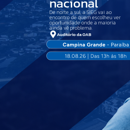
nacional
De norte a sul, a SIEG vai ao
encontro de quem escolheu ver
oportunidade onde a maioria
ainda vê problema.
Auditório da OAB