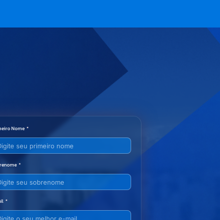
meiro Nome
renome
il