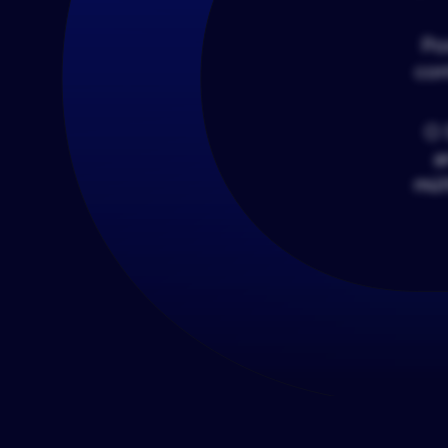
Po
con
O 
a
múl