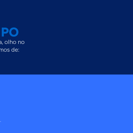
MPO
a, olho no
remos de: