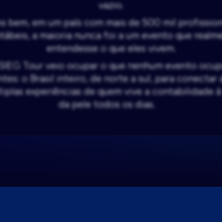
vazio.
is bem, em um país com mais de 500 mil profission
tábeis, a maioria nunca foi a um evento que realm
entendesse o que eles vivem.
SIEG Tour veio ocupar o que nenhum evento ocu
ntes: o Brasil inteiro, de norte a sul, para conectar 
tiplas experiências de quem vive a contabilidade à 
da pele todos os dias.