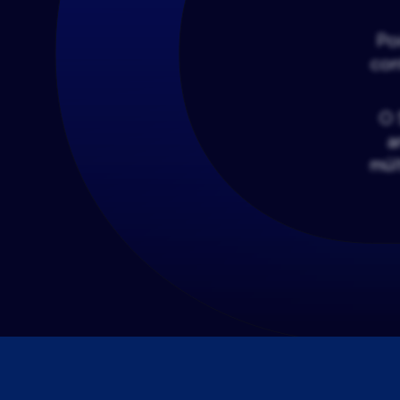
Po
con
O 
a
múl