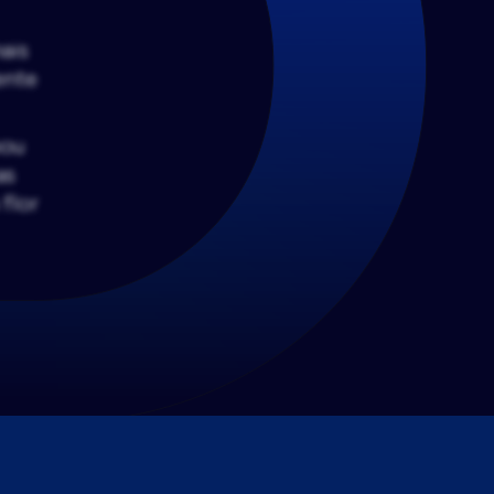
ais
ente
pou
as
flor