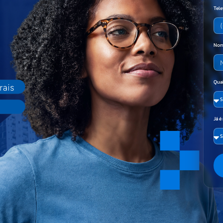
Tel
Nom
Qual
Já é