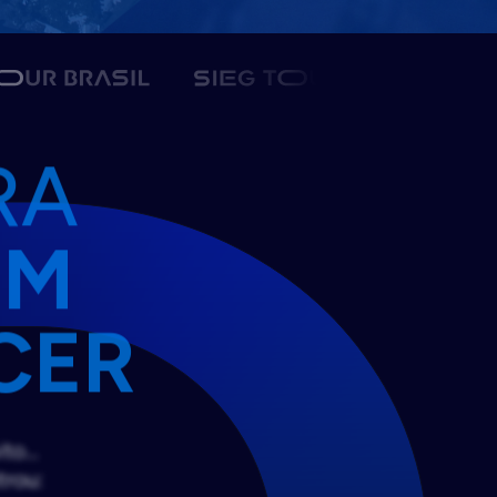
RA
EM
CER
ito…
trou: