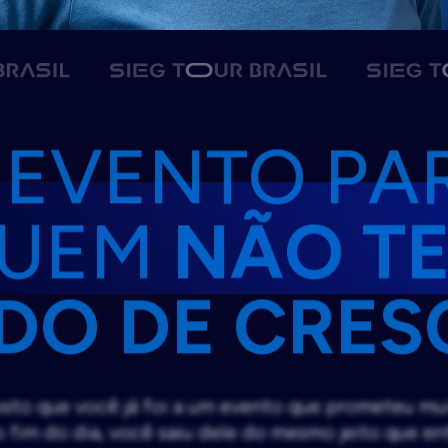
 EVENTO PA
UEM
NÃO T
DO DE CRES
sto que você já foi a um evento que prometeu mu
o fim do dia, você saiu dele do mesmo jeito que en