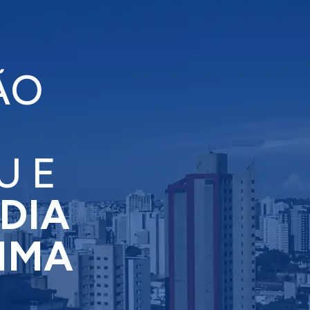
ÃO
U E
DIA
XIMA