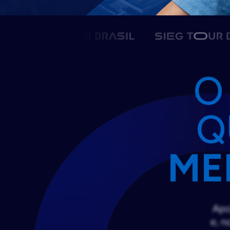
O
Q
ME
Apo
e, n