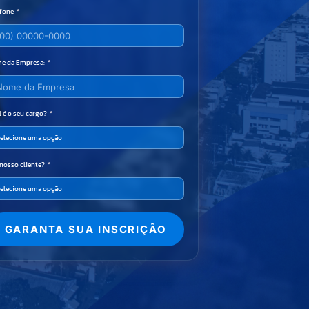
efone
e da Empresa:
 é o seu cargo?
 nosso cliente?
GARANTA SUA INSCRIÇÃO