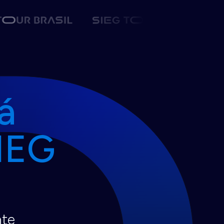
á
SIEG
nte