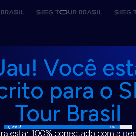
Uau! Você est
crito para o 
Tour Brasil
Quase lá...
90%
ra estar 100% conectado com a ge