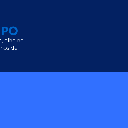
MPO
a, olho no
remos de: