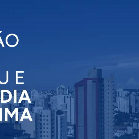
ÃO
U E
DIA
XIMA