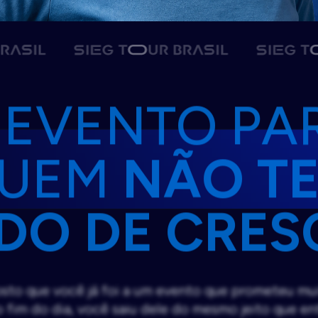
 EVENTO PA
UEM
NÃO T
DO DE CRES
sto que você já foi a um evento que prometeu mu
o fim do dia, você saiu dele do mesmo jeito que en