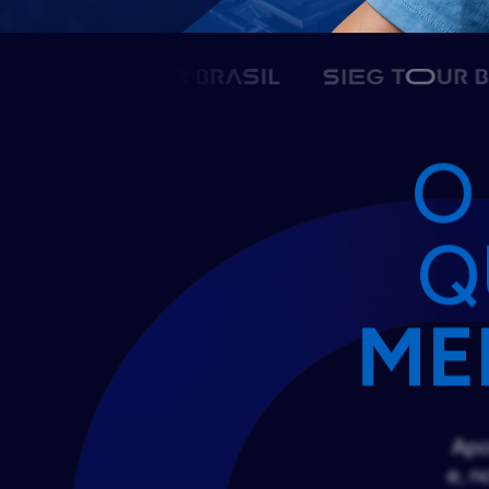
O
Q
ME
Apo
e, n