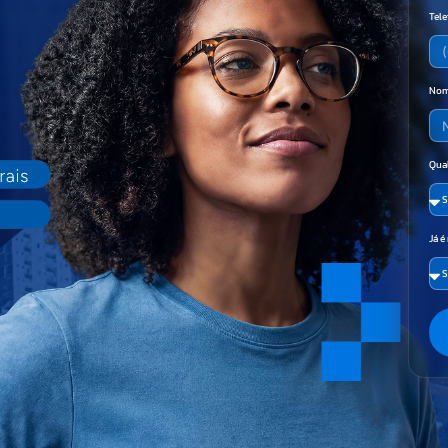
Tel
Nom
Qual
Já é