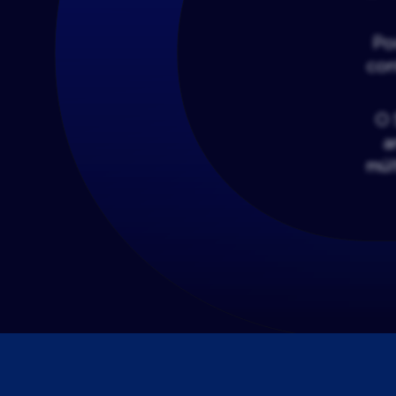
Po
con
O 
a
múl