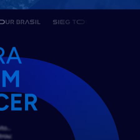
RA
EM
CER
ito…
trou: