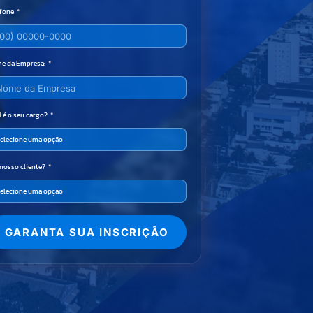
efone
e da Empresa:
 é o seu cargo?
 nosso cliente?
GARANTA SUA INSCRIÇÃO