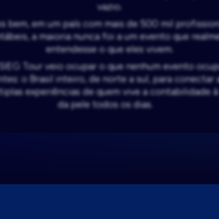
vazio.
is bem, em um país com mais de 500 mil profission
tábeis, a maioria nunca foi a um evento que realm
entendesse o que eles vivem.
SIEG Tour veio ocupar o que nenhum evento ocu
ntes: o Brasil inteiro, de norte a sul, para conectar 
tiplas experiências de quem vive a contabilidade à 
da pele todos os dias.