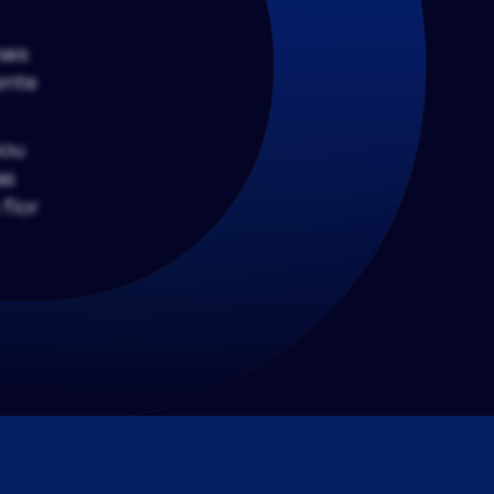
ais
ente
pou
as
flor