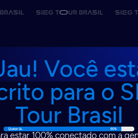
Uau! Você est
crito para o 
Tour Brasil
Quase lá...
90%
ra estar 100% conectado com a ge