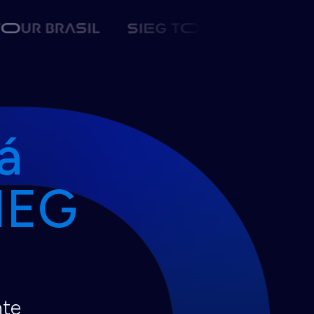
á
SIEG
nte