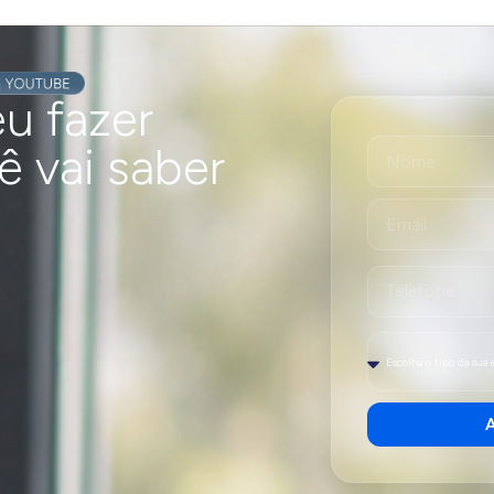
u fazer
ê vai saber
A