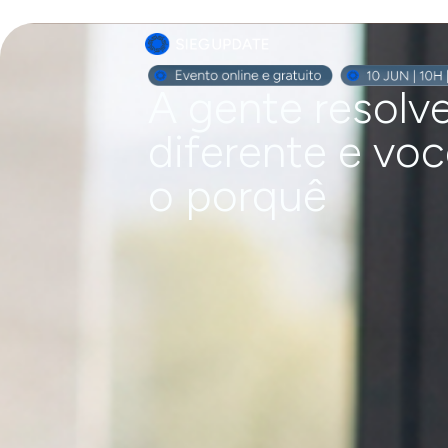
A gente resolve
diferente e voc
o porquê