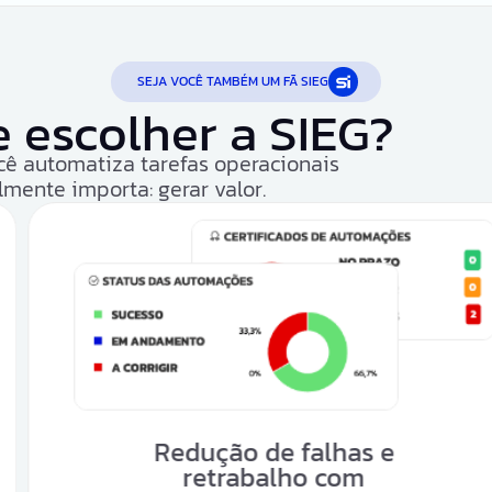
SEJA VOCÊ TAMBÉM UM FÃ SIEG
 escolher a SIEG?
cê automatiza tarefas operacionais
lmente importa: gerar valor.
e falhas e
Controle 
lho com
obrig