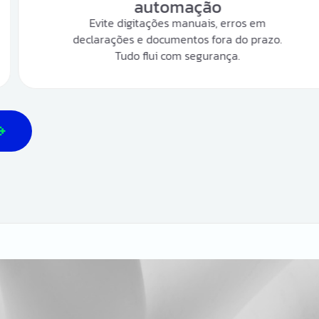
mação
docu
manuais, erros em
Monitore o e-CAC em
ntos fora do prazo.
pendências automa
m segurança.
todas as obriga