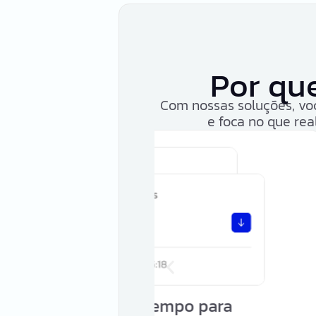
Por que
Com nossas soluções, vo
e foca no que rea
Redução d
po para
retraba