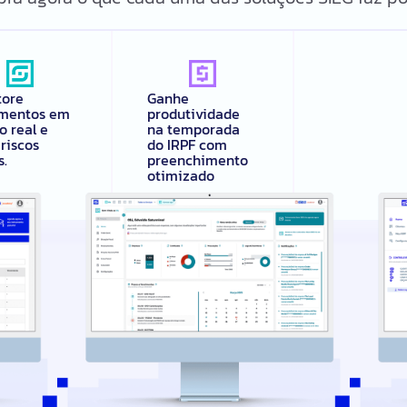
tore
Ganhe
mentos em
produtividade
 real e
na temporada
 riscos
do IRPF com
s.
preenchimento
otimizado