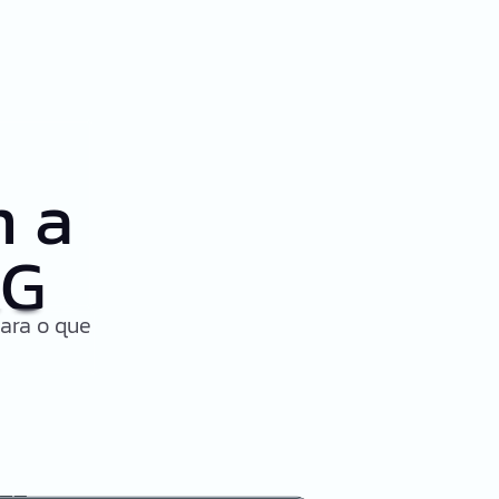
m a
EG
ara o que