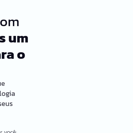
com
s um
ra o
ue
logia
seus
r você: