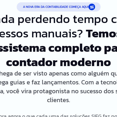
A NOVA ERA DA CONTABILIDADE COMEÇA AQUI
nda perdendo tempo 
essos manuais?
Temo
ssistema completo pa
contador moderno
hega de ser visto apenas como alguém q
ega guias e faz lançamentos. Com a tecno
ta, você vira protagonista no sucesso dos 
clientes.
ra agora o que cada uma das soluções SIEG faz po