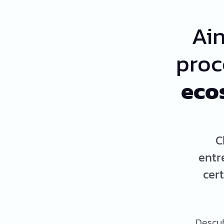
Ai
proc
eco
C
entr
cer
Descub