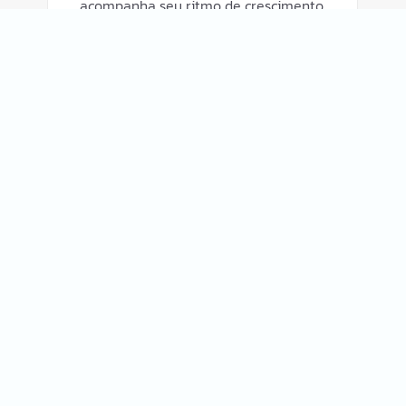
acompanha seu ritmo de crescimento.
Experimente agora
Tudo o que seu escritório
precisa para crescer com uma
operação mais eficiente
Planos para transformar sua rotina fiscal em
resultados reais.