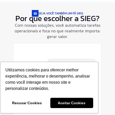
SEJA VOCÊ TAMBÉM UM FÃ SIEG
Por que escolher a SIEG?
Com nossas soluções, você automatiza tarefas
operacionais e foca no que realmente importa:
gerar valor.
Utilizamos cookies para oferecer melhor
experiência, melhorar o desempenho, analisar
como você interage em nosso site e
personalizar conteúdos.
Ferramentas que evoluem com o seu
escritório
Recusar Cookies
Aceitar Cookies
Seja você um autônomo ou uma
te
contabilidade estruturada, a SIEG
C
b