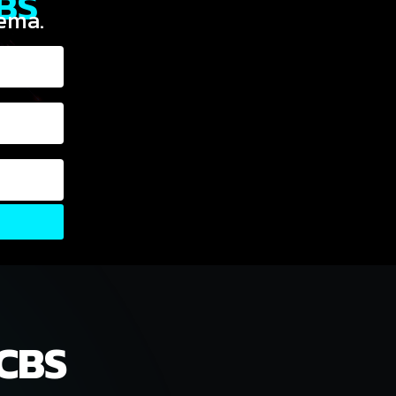
CBS
ema.
CBS