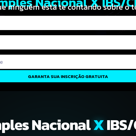
mples Nacional X IBS/
ue ninguém está te contando sobre o t
GARANTA SUA INSCRIÇÃO GRATUITA
ples Nacional
X
IBS/