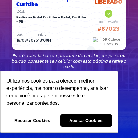
LIBERADO
Curitiba
LOCAL
Radisson Hotel Curitiba – Batel, Curitiba
- PR
CONFIRMAÇÃO
#87023
DATA
INÍCIO
18/09/2025
13:00H
Este é o seu ticket comprovante de checkin, dirija-se ao
balcão, apresente seu celular com esta página e retire o
seu kit
Utilizamos cookies para oferecer melhor
experiência, melhorar o desempenho, analisar
como você interage em nosso site e
personalizar conteúdos.
Recusar Cookies
Aceitar Cookies